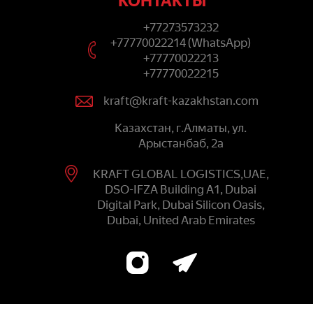
КОНТАКТЫ
+77273573232
+77770022214 (WhatsApp)
+77770022213
+77770022215
kraft@kraft-kazakhstan.com
Казахстан, г.Алматы, ул.
Арыстанбаб, 2а
KRAFT GLOBAL LOGISTICS,UAE,
DSO-IFZA Building A1, Dubai
Digital Park, Dubai Silicon Oasis,
Dubai, United Arab Emirates